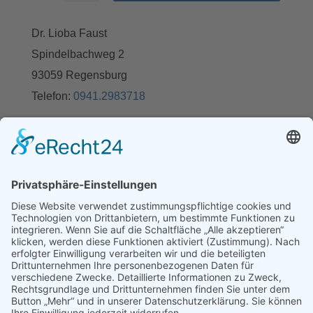
Dr. Lioba Faust
Spindelbachweg 2
93059 Regensburg
Telefon:
0941.2983718
E-Mail:
faust@stimme-und-rhetorik.de
Sofern Sie mit mir Kontakt aufnehmen werde ich
Ihre persönlichen Daten ausschließlich zum
Zweck der Bearbeitung Ihrer Anfrage verarbeiten,
d.h., Ihre Daten werden von mir auf der Grundlage
Ihrer Einwilligung gemäß Art. 6 Abs. 1 a) DSGVO
verarbeitet.
Ich gebe Ihre Daten keinesfalls an Dritte weiter.
Weitere Informationen entnehmen Sie bitte