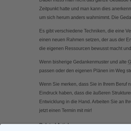
Zeitpunkt hatte und man kann dies anerken
um sich herum anders wahrnimmt. Die Gedan
Es gibt verschiedene Techniken, die eine V
einen neuen Rahmen setzen, der aus der Er
die eigenen Ressourcen bewusst macht und
Wenn bisherige Gedankenmuster und alte
G
passen oder den eigenen Plänen im Weg steh
Wenn Sie merken, dass Sie in Ihrem Beruf 
Eindruck haben, dass die äußeren Strukture
Entwicklung in die Hand. Arbeiten Sie an Ihr
jetzt einen Termin mit mir!
Related Articles: