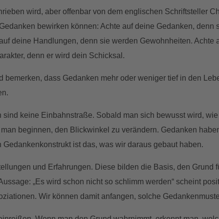
ieben wird, aber offenbar von dem englischen Schriftsteller 
Gedanken bewirken können: Achte auf deine Gedanken, denn s
auf deine Handlungen, denn sie werden Gewohnheiten. Achte 
rakter, denn er wird dein Schicksal.
rd bemerken, dass Gedanken mehr oder weniger tief in den Lebe
en.
 sind keine Einbahnstraße. Sobald man sich bewusst wird, wie
n man beginnen, den Blickwinkel zu verändern. Gedanken haben
n Gedankenkonstrukt ist das, was wir daraus gebaut haben.
tellungen und Erfahrungen. Diese bilden die Basis, den Grund
Aussage: „Es wird schon nicht so schlimm werden“ scheint positi
soziationen. Wir können damit anfangen, solche Gedankenmuste
inreißen. Wenn man den Grund wahrnimmt, erkennt man, welc