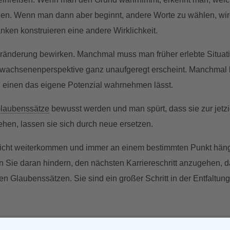
nen. Wenn man dann aber beginnt, andere Worte zu wählen, wi
ken konstruieren eine andere Wirklichkeit.
eränderung bewirken. Manchmal muss man früher erlebte Situat
wachsenenperspektive ganz unaufgeregt erscheint. Manchmal 
 einen das eigene Potenzial wahrnehmen lässt.
laubenssätze
bewusst werden und man spürt, dass sie zur jetz
en, lassen sie sich durch neue ersetzen.
nicht weiterkommen und immer an einem bestimmten Punkt hän
n Sie daran hindern, den nächsten Karriereschritt anzugehen, 
en Glaubenssätzen. Sie sind ein großer Schritt in der Entfaltun