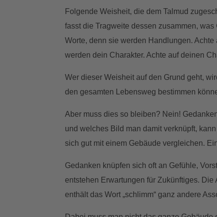
Folgende Weisheit, die dem Talmud zugeschr
fasst die Tragweite dessen zusammen, was 
Worte, denn sie werden Handlungen. Achte 
werden dein Charakter. Achte auf deinen Cha
Wer dieser Weisheit auf den Grund geht, wi
den gesamten Lebensweg bestimmen könn
Aber muss dies so bleiben? Nein! Gedanken
und welches Bild man damit verknüpft, kan
sich gut mit einem Gebäude vergleichen. Ei
Gedanken knüpfen sich oft an Gefühle, Vors
entstehen Erwartungen für Zukünftiges. Die 
enthält das Wort „schlimm“ ganz andere As
Dabei muss man nicht das ganze Gebäude e