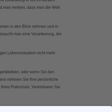
rd man merken, dass man die Welt
ionen in den Blick nehmen und in
braucht man eine Verankerung, die
igen Lebenssituation nicht mehr
genbleiben, oder wenn Sie den
dann nehmen Sie Ihre persönliche
g Ihres Potenzials. Vereinbaren Sie