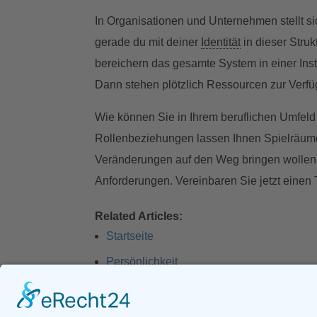
In Organisationen und Unternehmen stellt s
gerade du mit deiner
Identität
in dieser Stru
bereichern das gesamte System in einer Ins
Dann stehen plötzlich Ressourcen zur Verf
Wie können Sie in Ihrem beruflichen Umfel
Rollenbeziehungen lassen Ihnen Spielräume,
Veränderungen auf den Weg bringen wollen, i
Anforderungen. Vereinbaren Sie jetzt einen 
Related Articles:
Startseite
Persönlichkeit
Glossary: Aussprache