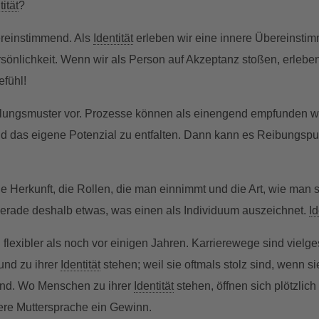
tität
?
bereinstimmend. Als
Identität
erleben wir eine innere Übereinsti
rsönlichkeit. Wenn wir als Person auf Akzeptanz stoßen, erleben
fühl!
dlungsmuster vor. Prozesse können als einengend empfunden w
nd das eigene Potenzial zu entfalten. Dann kann es Reibungsp
e Herkunft, die Rollen, die man einnimmt und die Art, wie man s
r gerade deshalb etwas, was einen als Individuum auszeichnet.
Id
flexibler als noch vor einigen Jahren. Karrierewege sind vielge
nd zu ihrer
Identität
stehen; weil sie oftmals stolz sind, wenn
ind. Wo Menschen zu ihrer
Identität
stehen, öffnen sich plötzlich
ere Muttersprache ein Gewinn.