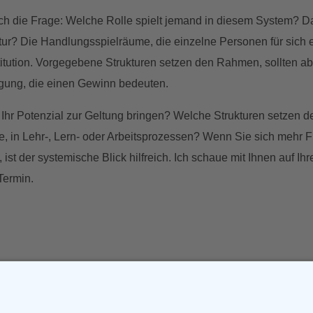
ich die Frage: Welche Rolle spielt jemand in diesem System? 
ktur? Die Handlungsspielräume, die einzelne Personen für sich
titution. Vorgegebene Strukturen setzen den Rahmen, sollten a
ügung, die einen Gewinn bedeuten.
d Ihr Potenzial zur Geltung bringen? Welche Strukturen setze
 in Lehr-, Lern- oder Arbeitsprozessen? Wenn Sie sich mehr Fle
st der systemische Blick hilfreich. Ich schaue mit Ihnen auf Ih
Termin.