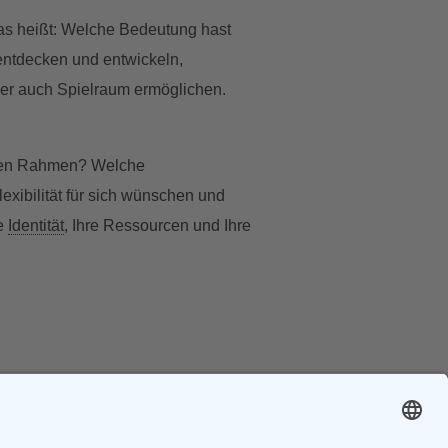
Das heißt: Welche Bedeutung hast
 entdecken und entwickeln,
ber auch Spielraum ermöglichen.
n den Rahmen? Welche
xibilität für sich wünschen und
re
Identität
, Ihre Ressourcen und Ihre